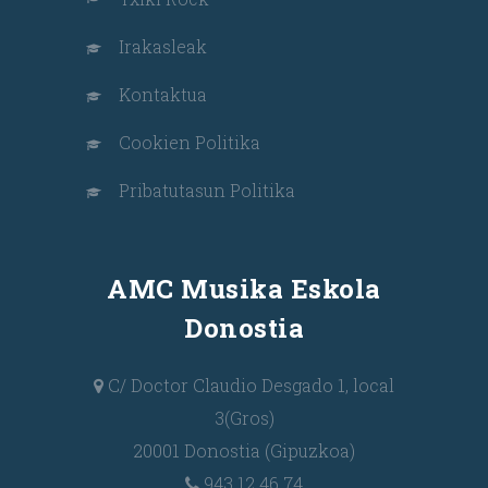
Irakasleak
Kontaktua
Cookien Politika
Pribatutasun Politika
AMC Musika Eskola
Donostia
C/ Doctor Claudio Desgado 1, local
3(Gros)
20001 Donostia (Gipuzkoa)
943 12 46 74