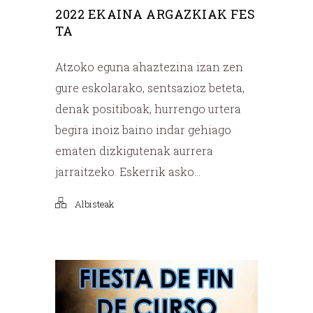
2022 EKAINA ARGAZKIAK FES
TA
Atzoko eguna ahaztezina izan zen
gure eskolarako, sentsazioz beteta,
denak positiboak, hurrengo urtera
begira inoiz baino indar gehiago
ematen dizkigutenak aurrera
jarraitzeko. Eskerrik asko...
Albisteak