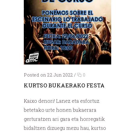
Posted on 22 Jun 2022
/
0
KURTSO BUKAERAKO FESTA
Kaixo denori! Lanez eta esfortuz
betetako urte honen bukaerara
gerturatzen ari gara eta horregatik
bidaltzen dizuegu mezu hau, kurtso