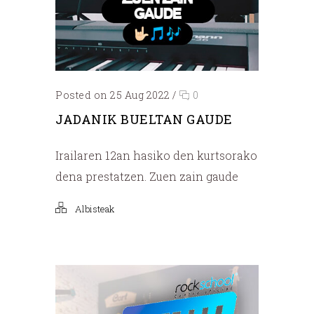
Posted on 25 Aug 2022
/
0
JADANIK BUELTAN GAUDE
Irailaren 12an hasiko den kurtsorako
dena prestatzen. Zuen zain gaude
Albisteak