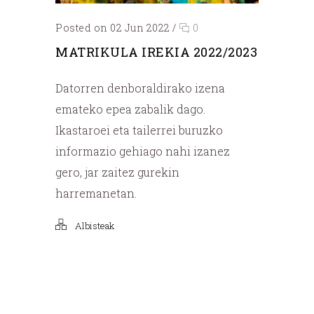
Posted on 02 Jun 2022
/
0
MATRIKULA IREKIA 2022/2023
Datorren denboraldirako izena
emateko epea zabalik dago.
Ikastaroei eta tailerrei buruzko
informazio gehiago nahi izanez
gero, jar zaitez gurekin
harremanetan.
Albisteak