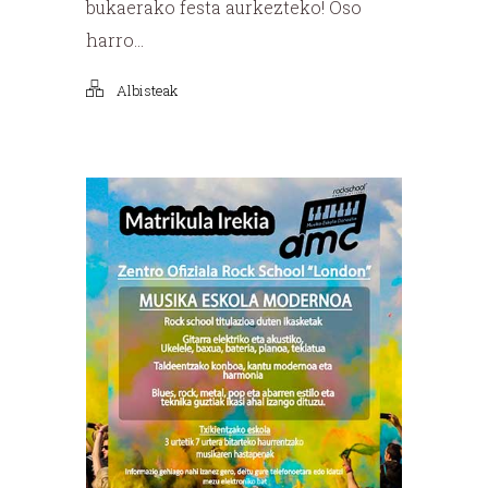
bukaerako festa aurkezteko! Oso
harro...
Albisteak