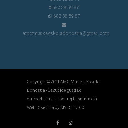
682 38 59 87
682 38 59 87
amcmusikaeskoladonostia@gmail.com
Copyright © 2021 AMC Musika Eskola
Donostia - Eskubide guztiak
erreserbatuak |
Hosting Espainia eta
Web Diseinua
by M2ESTUDIO