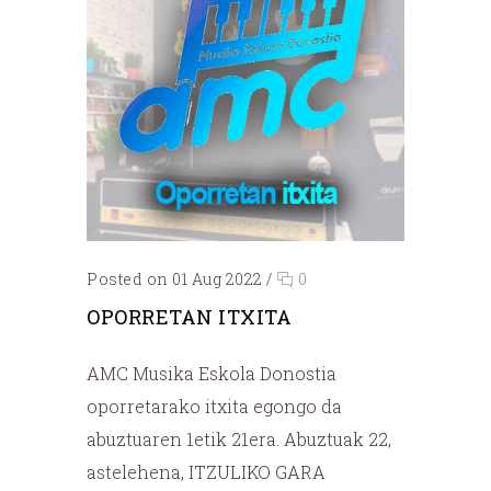
Posted on 01 Aug 2022
/
0
OPORRETAN ITXITA
AMC Musika Eskola Donostia
oporretarako itxita egongo da
abuztuaren 1etik 21era. Abuztuak 22,
astelehena, ITZULIKO GARA