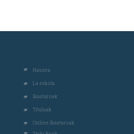
Hasiera
La eskola
Ikastaroak
Tituluak
Online Ikastaroak
Txiki Rock